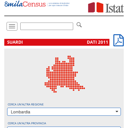
Vai
direttamente
a:
Contenuto
Ricerca
Toggle
navigation
.
SUARDI
DATI 2011
CERCA UN'ALTRA REGIONE
Lombardia
CERCA UN'ALTRA PROVINCIA