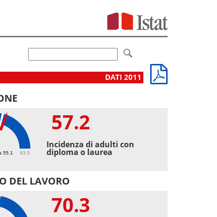
DATI 2011
ONE
57.2
2
Incidenza di adulti con
diploma o laurea
a 55.1
83.5
O DEL LAVORO
70.3