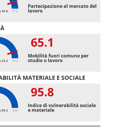
3
Partecipazione al mercato del
lavoro
a 50.8
77.1
TÀ
65.1
1
Mobilità fuori comune per
studio o lavoro
a 24.2
73.2
BILITÀ MATERIALE E SOCIALE
95.8
8
Indice di vulnerabilità sociale
e materiale
a 99.3
109