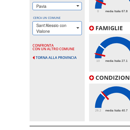
45.2
Pavia
0
media Italia 67.8
CERCA UN COMUNE
Sant'Alessio con
FAMIGLIE
Vialone
CONFRONTA
CON UN ALTRO COMUNE
15.5
TORNA ALLA PROVINCIA
10
media Italia 27.1
CONDIZIONI
41.8
26.2
media Italia 40.7