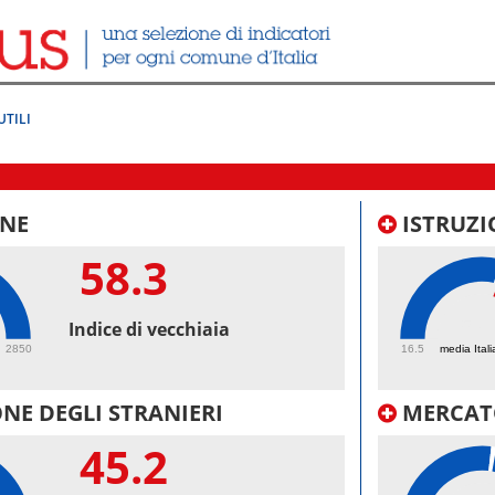
UTILI
NE
ISTRUZI
58.3
57.
Indice di vecchiaia
2850
16.5
media Itali
NE DEGLI STRANIERI
MERCAT
45.2