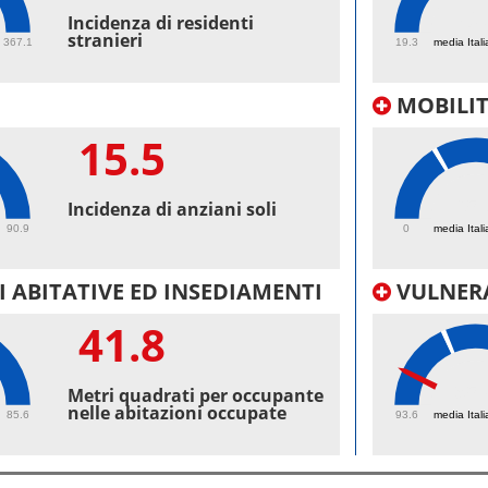
70.
Incidenza di residenti
stranieri
367.1
19.3
media Itali
MOBILI
15.5
65.
Incidenza di anziani soli
90.9
0
media Itali
 ABITATIVE ED INSEDIAMENTI
VULNERA
41.8
95.
Metri quadrati per occupante
nelle abitazioni occupate
85.6
93.6
media Itali