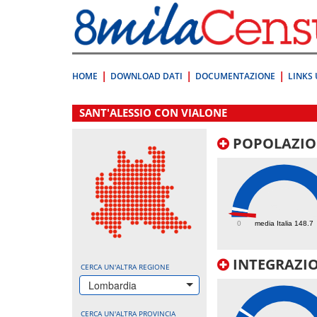
Vai
direttamente
a:
Contenuto
Ricerca
HOME
DOWNLOAD DATI
DOCUMENTAZIONE
LINKS 
.
SANT'ALESSIO CON VIALONE
POPOLAZIO
58.3
0
media Italia 148.7
INTEGRAZIO
CERCA UN'ALTRA REGIONE
Lombardia
CERCA UN'ALTRA PROVINCIA