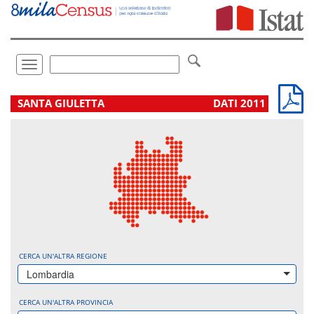
Vai
direttamente
a:
Contenuto
Ricerca
Toggle
navigation
.
SANTA GIULETTA
DATI 2011
CERCA UN'ALTRA REGIONE
Lombardia
CERCA UN'ALTRA PROVINCIA