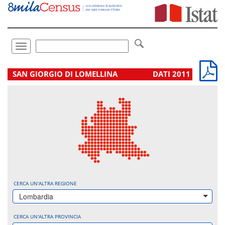
Vai
direttamente
a:
Contenuto
Ricerca
Toggle
navigation
.
SAN GIORGIO DI LOMELLINA
DATI 2011
CERCA UN'ALTRA REGIONE
Lombardia
CERCA UN'ALTRA PROVINCIA