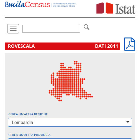
Vai
direttamente
a:
Contenuto
Ricerca
Toggle
navigation
.
ROVESCALA
DATI 2011
CERCA UN'ALTRA REGIONE
Lombardia
CERCA UN'ALTRA PROVINCIA