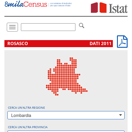
Vai
direttamente
a:
Contenuto
Ricerca
Toggle
navigation
.
ROSASCO
DATI 2011
CERCA UN'ALTRA REGIONE
Lombardia
CERCA UN'ALTRA PROVINCIA