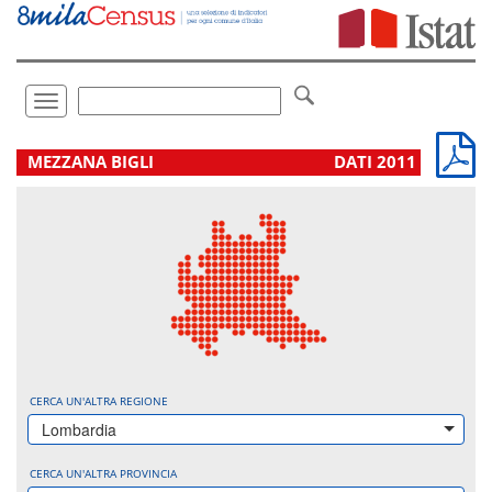
Vai
direttamente
a:
Contenuto
Ricerca
Toggle
navigation
.
MEZZANA BIGLI
DATI 2011
CERCA UN'ALTRA REGIONE
Lombardia
CERCA UN'ALTRA PROVINCIA