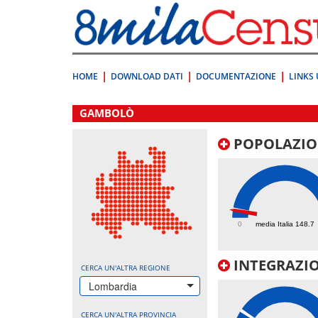
Vai
direttamente
a:
Contenuto
Ricerca
HOME
DOWNLOAD DATI
DOCUMENTAZIONE
LINKS 
.
GAMBOLÒ
POPOLAZIO
131.8
0
media Italia 148.7
INTEGRAZIO
CERCA UN'ALTRA REGIONE
Lombardia
CERCA UN'ALTRA PROVINCIA