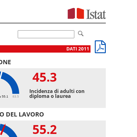
DATI 2011
ONE
45.3
3
Incidenza di adulti con
diploma o laurea
a 55.1
83.5
O DEL LAVORO
55.2