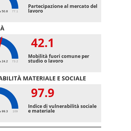
2
Partecipazione al mercato del
lavoro
a 50.8
77.1
TÀ
42.1
1
Mobilità fuori comune per
studio o lavoro
a 24.2
73.2
BILITÀ MATERIALE E SOCIALE
97.9
9
Indice di vulnerabilità sociale
e materiale
a 99.3
109