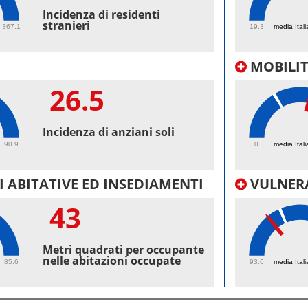
55.
Incidenza di residenti
stranieri
367.1
19.3
media Itali
MOBILI
26.5
42.
Incidenza di anziani soli
90.9
0
media Itali
 ABITATIVE ED INSEDIAMENTI
VULNERA
43
97.
Metri quadrati per occupante
nelle abitazioni occupate
85.6
93.6
media Itali