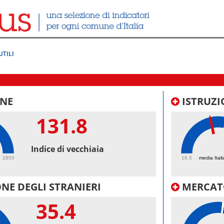
UTILI
NE
ISTRUZI
131.8
45.
Indice di vecchiaia
2850
16.5
media Itali
NE DEGLI STRANIERI
MERCAT
35.4