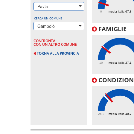
35.4
Pavia
0
media Italia 67.8
CERCA UN COMUNE
Gambolò
FAMIGLIE
CONFRONTA
CON UN ALTRO COMUNE
TORNA ALLA PROVINCIA
26.5
10
media Italia 27.1
CONDIZIONI
43
26.2
media Italia 40.7