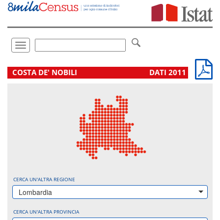
Vai
direttamente
a:
Contenuto
Ricerca
Toggle
navigation
.
COSTA DE' NOBILI
DATI 2011
CERCA UN'ALTRA REGIONE
Lombardia
CERCA UN'ALTRA PROVINCIA