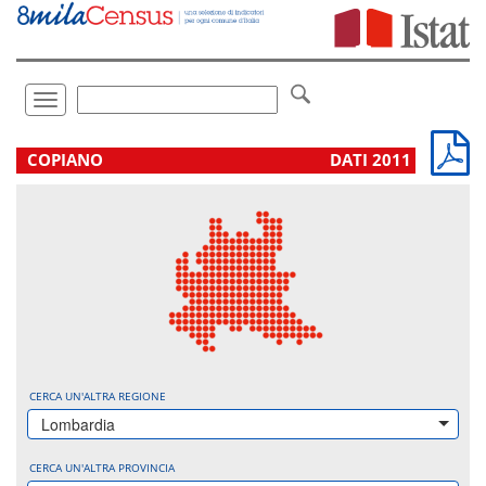
Vai
direttamente
a:
Contenuto
Ricerca
Toggle
navigation
.
COPIANO
DATI 2011
CERCA UN'ALTRA REGIONE
Lombardia
CERCA UN'ALTRA PROVINCIA