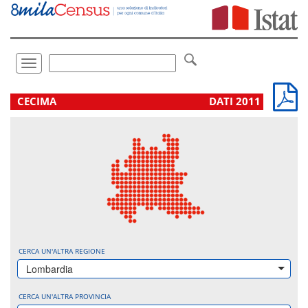
Vai
direttamente
a:
Contenuto
Ricerca
Toggle
navigation
.
CECIMA
DATI 2011
CERCA UN'ALTRA REGIONE
Lombardia
CERCA UN'ALTRA PROVINCIA