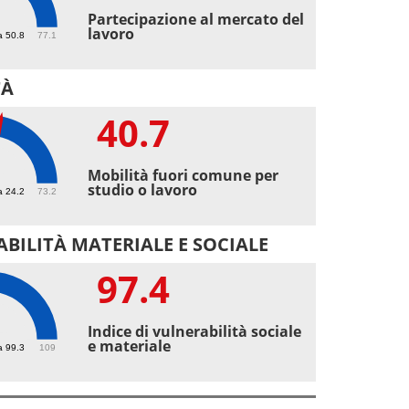
8
Partecipazione al mercato del
lavoro
a 50.8
77.1
TÀ
40.7
7
Mobilità fuori comune per
studio o lavoro
a 24.2
73.2
BILITÀ MATERIALE E SOCIALE
97.4
4
Indice di vulnerabilità sociale
e materiale
a 99.3
109