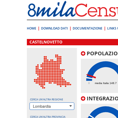
Vai
direttamente
a:
Contenuto
Ricerca
HOME
DOWNLOAD DATI
DOCUMENTAZIONE
LINKS 
.
CASTELNOVETTO
POPOLAZIO
286.7
0
media Italia 148.7
INTEGRAZIO
CERCA UN'ALTRA REGIONE
Lombardia
CERCA UN'ALTRA PROVINCIA