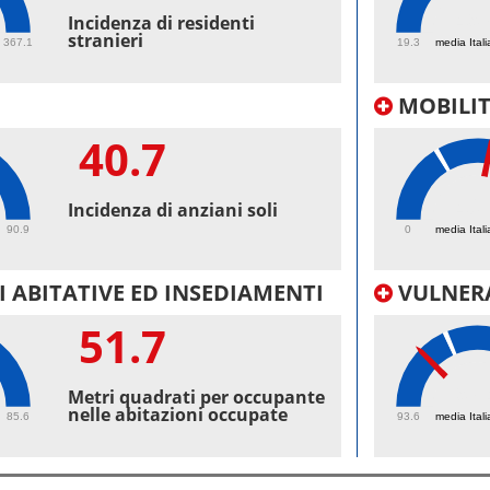
49.
Incidenza di residenti
stranieri
367.1
19.3
media Itali
MOBILI
40.7
40.
Incidenza di anziani soli
90.9
0
media Itali
 ABITATIVE ED INSEDIAMENTI
VULNERA
51.7
97.
Metri quadrati per occupante
nelle abitazioni occupate
85.6
93.6
media Itali