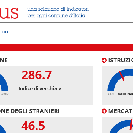
UTILI
NE
ISTRUZI
286.7
39.
Indice di vecchiaia
2850
16.5
media Itali
NE DEGLI STRANIERI
MERCAT
46.5