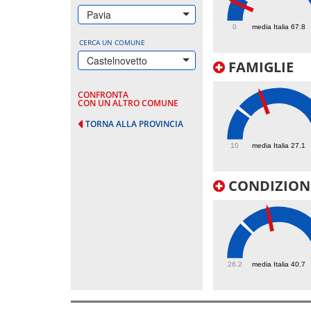
46.5
Pavia
0
media Italia 67.8
CERCA UN COMUNE
Castelnovetto
FAMIGLIE
CONFRONTA
CON UN ALTRO COMUNE
TORNA ALLA PROVINCIA
40.7
10
media Italia 27.1
CONDIZIONI
51.7
26.2
media Italia 40.7