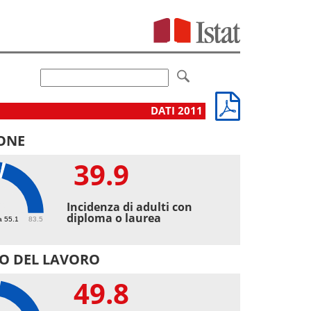
DATI 2011
ONE
39.9
9
Incidenza di adulti con
diploma o laurea
a 55.1
83.5
O DEL LAVORO
49.8