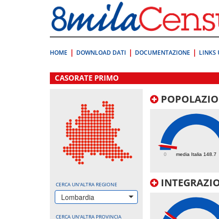
Vai
direttamente
a:
Contenuto
Ricerca
HOME
DOWNLOAD DATI
DOCUMENTAZIONE
LINKS 
.
CASORATE PRIMO
POPOLAZIO
108.5
0
media Italia 148.7
INTEGRAZIO
CERCA UN'ALTRA REGIONE
Lombardia
CERCA UN'ALTRA PROVINCIA