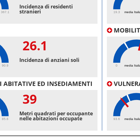
56.
Incidenza di residenti
stranieri
367.1
19.3
media Itali
MOBILI
26.1
41.
Incidenza di anziani soli
90.9
0
media Itali
 ABITATIVE ED INSEDIAMENTI
VULNERA
39
97.
Metri quadrati per occupante
nelle abitazioni occupate
85.6
93.6
media Itali