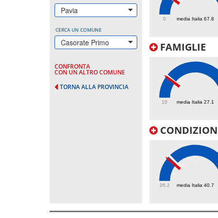
71.1
Pavia
0
media Italia 67.8
CERCA UN COMUNE
Casorate Primo
FAMIGLIE
CONFRONTA
CON UN ALTRO COMUNE
TORNA ALLA PROVINCIA
26.1
10
media Italia 27.1
CONDIZIONI
39
26.2
media Italia 40.7