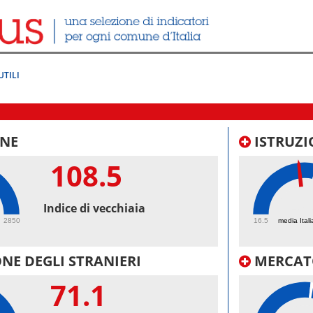
UTILI
NE
ISTRUZI
108.5
47.
Indice di vecchiaia
2850
16.5
media Itali
NE DEGLI STRANIERI
MERCAT
71.1