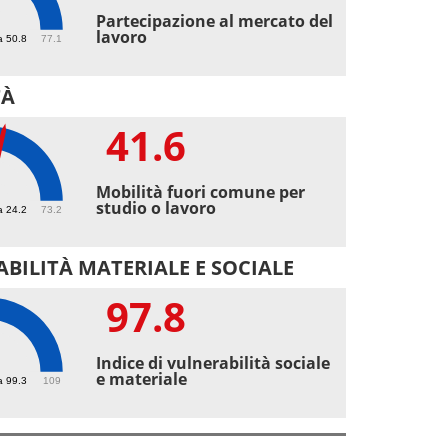
2
Partecipazione al mercato del
lavoro
a 50.8
77.1
TÀ
41.6
6
Mobilità fuori comune per
studio o lavoro
a 24.2
73.2
BILITÀ MATERIALE E SOCIALE
97.8
8
Indice di vulnerabilità sociale
e materiale
a 99.3
109