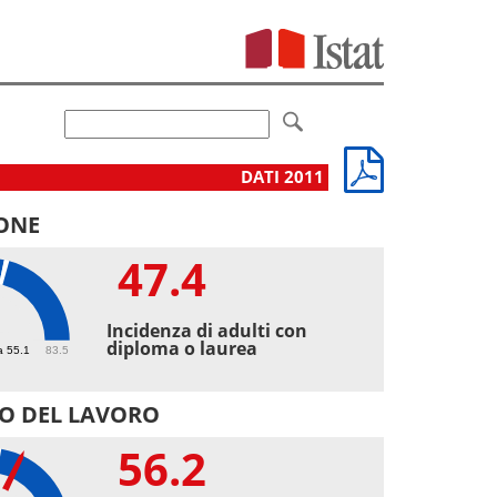
DATI 2011
ONE
47.4
4
Incidenza di adulti con
diploma o laurea
a 55.1
83.5
O DEL LAVORO
56.2