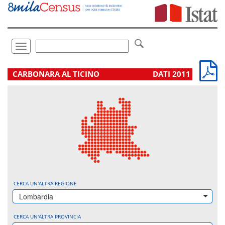
Vai
direttamente
a:
Contenuto
Ricerca
Toggle
navigation
.
CARBONARA AL TICINO
DATI 2011
CERCA UN'ALTRA REGIONE
Lombardia
CERCA UN'ALTRA PROVINCIA