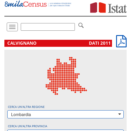
Vai
direttamente
a:
Contenuto
Ricerca
Toggle
navigation
.
CALVIGNANO
DATI 2011
CERCA UN'ALTRA REGIONE
Lombardia
CERCA UN'ALTRA PROVINCIA