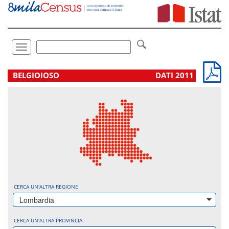
Vai
direttamente
a:
Contenuto
Ricerca
Toggle
navigation
.
BELGIOIOSO
DATI 2011
CERCA UN'ALTRA REGIONE
Lombardia
CERCA UN'ALTRA PROVINCIA