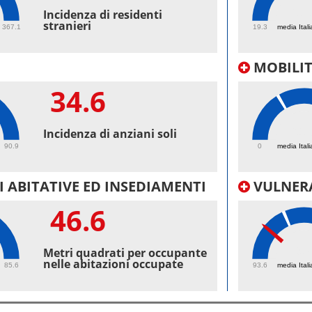
60.
Incidenza di residenti
stranieri
367.1
19.3
media Itali
MOBILI
34.6
61.
Incidenza di anziani soli
90.9
0
media Itali
 ABITATIVE ED INSEDIAMENTI
VULNERA
46.6
97
Metri quadrati per occupante
nelle abitazioni occupate
85.6
93.6
media Itali