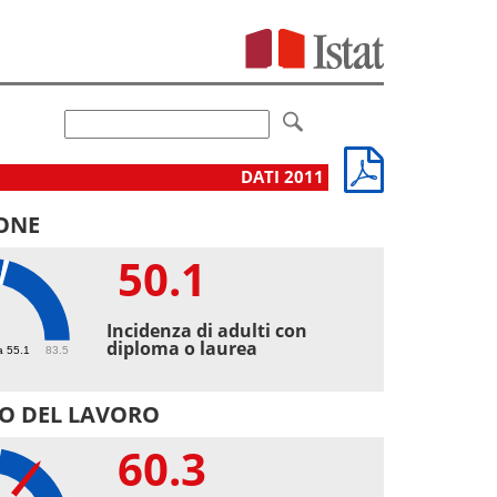
DATI 2011
ONE
50.1
1
Incidenza di adulti con
diploma o laurea
a 55.1
83.5
O DEL LAVORO
60.3