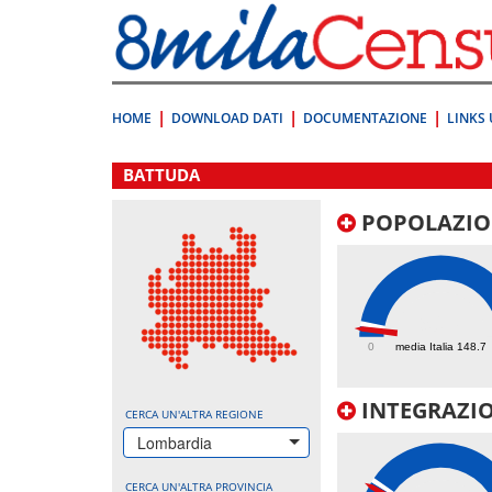
Vai
direttamente
a:
Contenuto
Ricerca
HOME
DOWNLOAD DATI
DOCUMENTAZIONE
LINKS 
.
BATTUDA
POPOLAZIO
90.7
0
media Italia 148.7
INTEGRAZIO
CERCA UN'ALTRA REGIONE
Lombardia
CERCA UN'ALTRA PROVINCIA