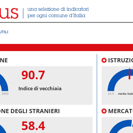
UTILI
NE
ISTRUZI
90.7
50.
Indice di vecchiaia
2850
16.5
media Itali
NE DEGLI STRANIERI
MERCAT
58.4