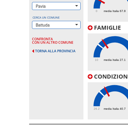
58.4
Pavia
0
media Italia 67.8
CERCA UN COMUNE
Battuda
FAMIGLIE
CONFRONTA
CON UN ALTRO COMUNE
TORNA ALLA PROVINCIA
34.6
10
media Italia 27.1
CONDIZIONI
46.6
26.2
media Italia 40.7