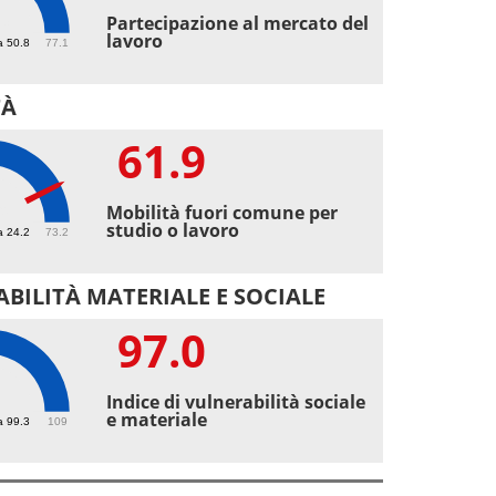
3
Partecipazione al mercato del
lavoro
a 50.8
77.1
TÀ
61.9
9
Mobilità fuori comune per
studio o lavoro
a 24.2
73.2
BILITÀ MATERIALE E SOCIALE
97.0
Indice di vulnerabilità sociale
e materiale
a 99.3
109