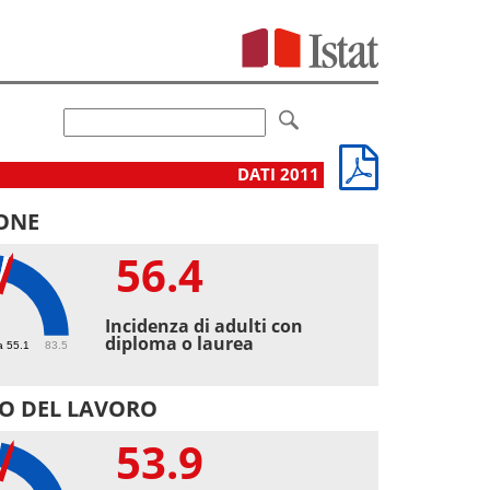
DATI 2011
ONE
56.4
4
Incidenza di adulti con
diploma o laurea
a 55.1
83.5
O DEL LAVORO
53.9