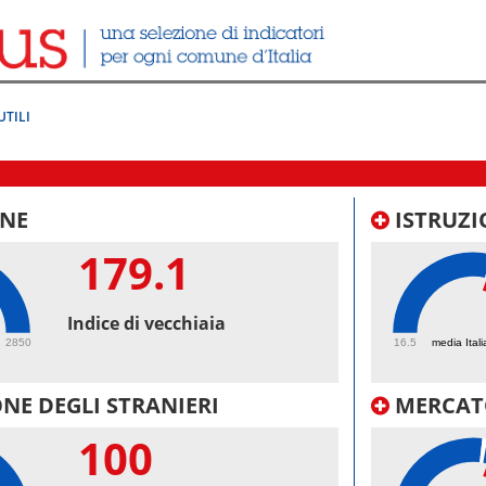
UTILI
NE
ISTRUZI
179.1
56.
Indice di vecchiaia
2850
16.5
media Itali
NE DEGLI STRANIERI
MERCAT
100