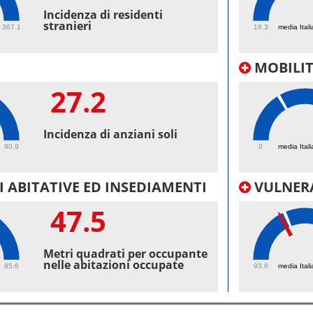
53.
Incidenza di residenti
stranieri
367.1
19.3
media Itali
MOBILI
27.2
54.
Incidenza di anziani soli
90.9
0
media Itali
 ABITATIVE ED INSEDIAMENTI
VULNERA
47.5
98.
Metri quadrati per occupante
nelle abitazioni occupate
85.6
93.6
media Itali