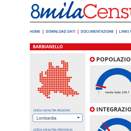
Vai
direttamente
a:
Contenuto
Ricerca
HOME
DOWNLOAD DATI
DOCUMENTAZIONE
LINKS 
.
BARBIANELLO
POPOLAZIO
179.1
0
media Italia 148.7
INTEGRAZIO
CERCA UN'ALTRA REGIONE
Lombardia
CERCA UN'ALTRA PROVINCIA