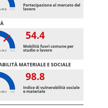
9
Partecipazione al mercato del
lavoro
a 50.8
77.1
TÀ
54.4
4
Mobilità fuori comune per
studio o lavoro
a 24.2
73.2
BILITÀ MATERIALE E SOCIALE
98.8
8
Indice di vulnerabilità sociale
e materiale
a 99.3
109