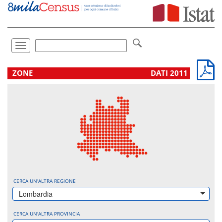
Vai
direttamente
a:
Contenuto
Ricerca
Toggle
navigation
.
ZONE
DATI 2011
CERCA UN'ALTRA REGIONE
Lombardia
CERCA UN'ALTRA PROVINCIA