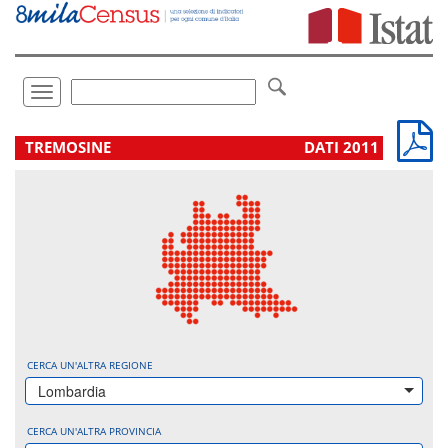
Vai
direttamente
a:
Contenuto
Ricerca
Toggle
navigation
.
TREMOSINE
DATI 2011
CERCA UN'ALTRA REGIONE
Lombardia
CERCA UN'ALTRA PROVINCIA