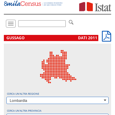
Vai
direttamente
a:
Contenuto
Ricerca
Toggle
navigation
.
GUSSAGO
DATI 2011
CERCA UN'ALTRA REGIONE
Lombardia
CERCA UN'ALTRA PROVINCIA