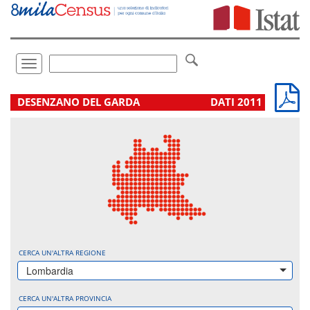
Vai
direttamente
a:
Contenuto
Ricerca
Toggle
navigation
.
DESENZANO DEL GARDA
DATI 2011
CERCA UN'ALTRA REGIONE
Lombardia
CERCA UN'ALTRA PROVINCIA