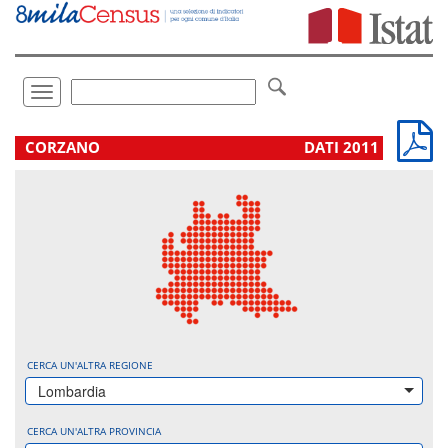
Vai
direttamente
a:
Contenuto
Ricerca
Toggle
navigation
.
CORZANO
DATI 2011
CERCA UN'ALTRA REGIONE
Lombardia
CERCA UN'ALTRA PROVINCIA