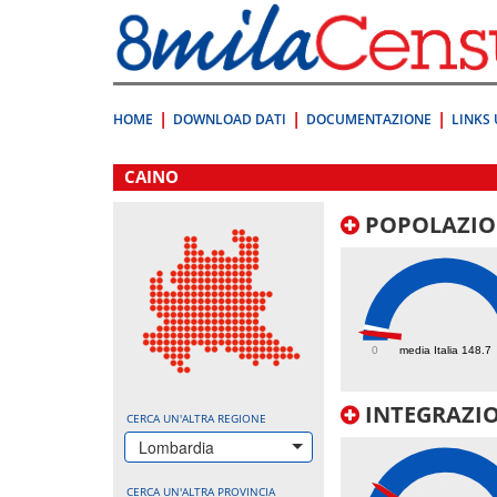
Vai
direttamente
a:
Contenuto
Ricerca
HOME
DOWNLOAD DATI
DOCUMENTAZIONE
LINKS 
.
CAINO
POPOLAZIO
85.9
0
media Italia 148.7
INTEGRAZIO
CERCA UN'ALTRA REGIONE
Lombardia
CERCA UN'ALTRA PROVINCIA