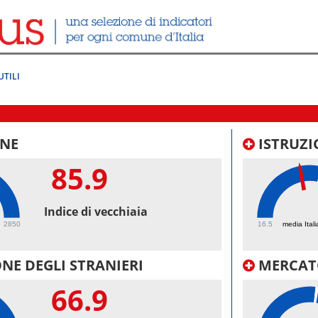
UTILI
NE
ISTRUZI
85.9
45.
Indice di vecchiaia
2850
16.5
media Itali
NE DEGLI STRANIERI
MERCAT
66.9