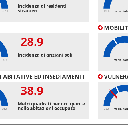
60.
Incidenza di residenti
stranieri
367.1
19.3
media Itali
MOBILI
28.9
50.
Incidenza di anziani soli
90.9
0
media Itali
 ABITATIVE ED INSEDIAMENTI
VULNERA
38.9
97.
Metri quadrati per occupante
nelle abitazioni occupate
85.6
93.6
media Itali