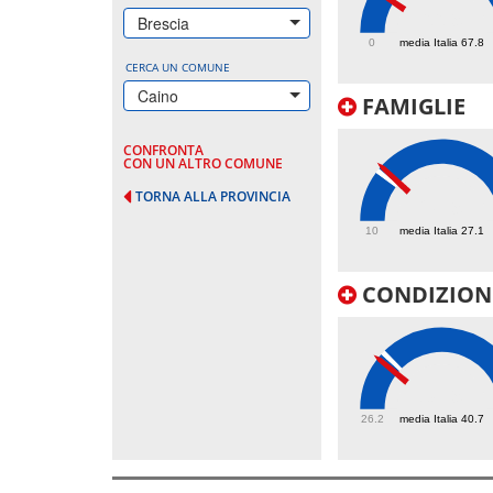
66.9
Brescia
0
media Italia 67.8
CERCA UN COMUNE
Caino
FAMIGLIE
CONFRONTA
CON UN ALTRO COMUNE
TORNA ALLA PROVINCIA
28.9
10
media Italia 27.1
CONDIZIONI
38.9
26.2
media Italia 40.7