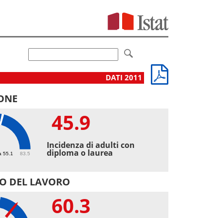
DATI 2011
ONE
45.9
9
Incidenza di adulti con
diploma o laurea
a 55.1
83.5
O DEL LAVORO
60.3