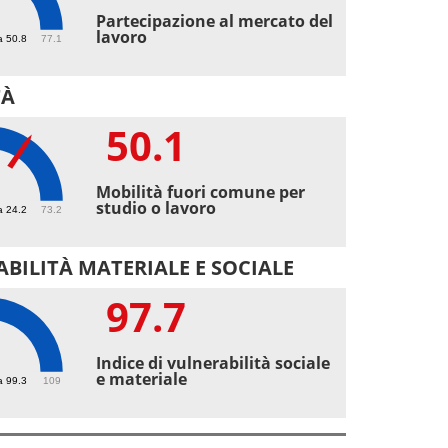
3
Partecipazione al mercato del
lavoro
a 50.8
77.1
TÀ
50.1
1
Mobilità fuori comune per
studio o lavoro
a 24.2
73.2
BILITÀ MATERIALE E SOCIALE
97.7
7
Indice di vulnerabilità sociale
e materiale
a 99.3
109