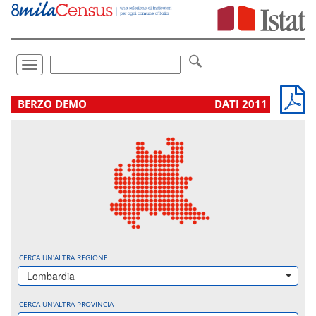
Vai
direttamente
a:
Contenuto
Ricerca
Toggle
navigation
.
BERZO DEMO
DATI 2011
CERCA UN'ALTRA REGIONE
Lombardia
CERCA UN'ALTRA PROVINCIA