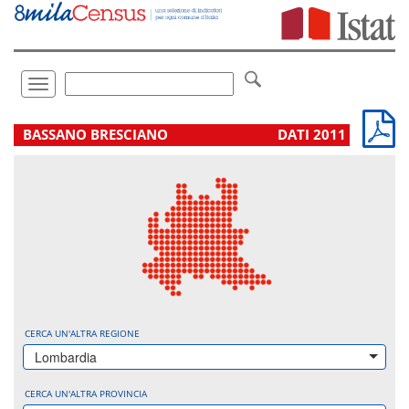
Vai
direttamente
a:
Contenuto
Ricerca
Toggle
navigation
.
BASSANO BRESCIANO
DATI 2011
CERCA UN'ALTRA REGIONE
Lombardia
CERCA UN'ALTRA PROVINCIA