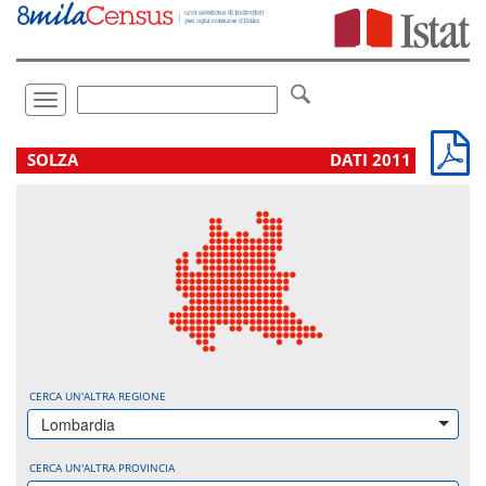
Vai
direttamente
a:
Contenuto
Ricerca
Toggle
navigation
.
SOLZA
DATI 2011
CERCA UN'ALTRA REGIONE
Lombardia
CERCA UN'ALTRA PROVINCIA