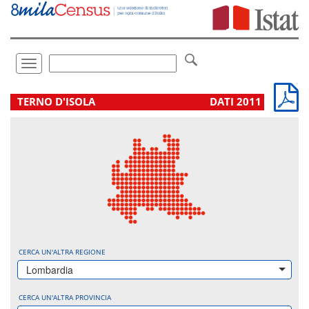
Vai
direttamente
a:
Contenuto
Ricerca
Toggle
navigation
.
TERNO D'ISOLA
DATI 2011
CERCA UN'ALTRA REGIONE
Lombardia
CERCA UN'ALTRA PROVINCIA