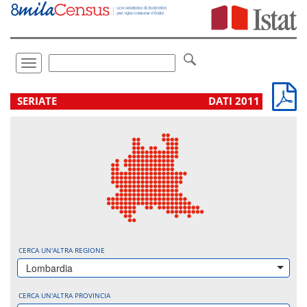
Vai
direttamente
a:
Contenuto
Ricerca
Toggle
navigation
.
SERIATE
DATI 2011
CERCA UN'ALTRA REGIONE
Lombardia
CERCA UN'ALTRA PROVINCIA