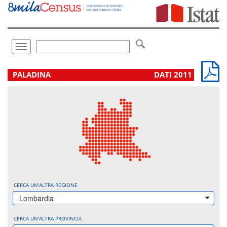
Vai
direttamente
a:
Contenuto
Ricerca
Toggle
navigation
.
PALADINA
DATI 2011
CERCA UN'ALTRA REGIONE
Lombardia
CERCA UN'ALTRA PROVINCIA