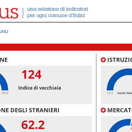
UTILI
NE
ISTRUZI
124
63.
Indice di vecchiaia
2850
16.5
media Itali
NE DEGLI STRANIERI
MERCAT
62.2