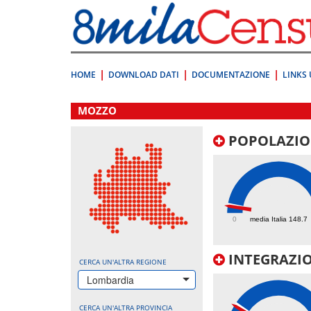
Vai
direttamente
a:
Contenuto
Ricerca
HOME
DOWNLOAD DATI
DOCUMENTAZIONE
LINKS 
.
MOZZO
POPOLAZIO
124
0
media Italia 148.7
INTEGRAZIO
CERCA UN'ALTRA REGIONE
Lombardia
CERCA UN'ALTRA PROVINCIA