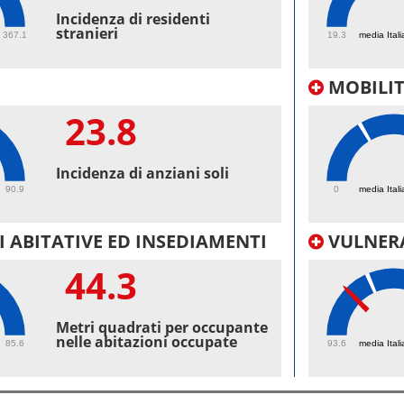
53.
Incidenza di residenti
stranieri
367.1
19.3
media Itali
MOBILI
23.8
54.
Incidenza di anziani soli
90.9
0
media Itali
 ABITATIVE ED INSEDIAMENTI
VULNERA
44.3
97.
Metri quadrati per occupante
nelle abitazioni occupate
85.6
93.6
media Itali