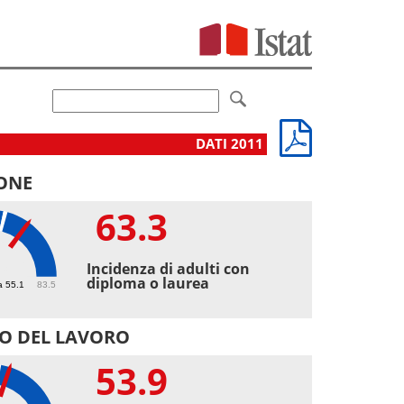
DATI 2011
ONE
63.3
3
Incidenza di adulti con
diploma o laurea
a 55.1
83.5
O DEL LAVORO
53.9