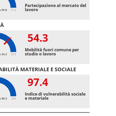
9
Partecipazione al mercato del
lavoro
a 50.8
77.1
TÀ
54.3
3
Mobilità fuori comune per
studio o lavoro
a 24.2
73.2
BILITÀ MATERIALE E SOCIALE
97.4
4
Indice di vulnerabilità sociale
e materiale
a 99.3
109