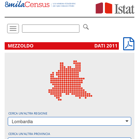
Vai
direttamente
a:
Contenuto
Ricerca
Toggle
navigation
.
MEZZOLDO
DATI 2011
CERCA UN'ALTRA REGIONE
Lombardia
CERCA UN'ALTRA PROVINCIA