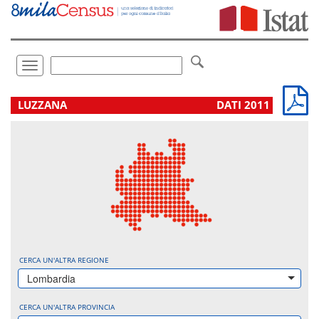
Vai
direttamente
a:
Contenuto
Ricerca
Toggle
navigation
.
LUZZANA
DATI 2011
CERCA UN'ALTRA REGIONE
Lombardia
CERCA UN'ALTRA PROVINCIA