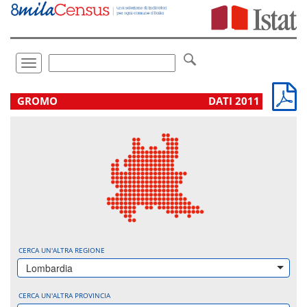
Vai
direttamente
a:
Contenuto
Ricerca
Toggle
navigation
.
GROMO
DATI 2011
CERCA UN'ALTRA REGIONE
Lombardia
CERCA UN'ALTRA PROVINCIA