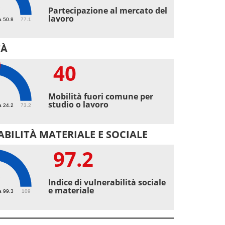
5
Partecipazione al mercato del
lavoro
a 50.8
77.1
TÀ
40
Mobilità fuori comune per
studio o lavoro
a 24.2
73.2
BILITÀ MATERIALE E SOCIALE
97.2
2
Indice di vulnerabilità sociale
e materiale
a 99.3
109