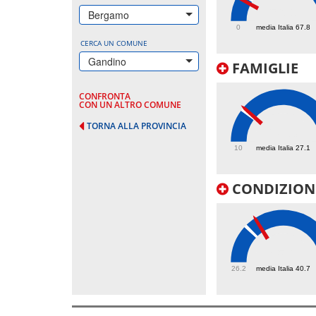
56.1
Bergamo
0
media Italia 67.8
CERCA UN COMUNE
Gandino
FAMIGLIE
CONFRONTA
CON UN ALTRO COMUNE
TORNA ALLA PROVINCIA
28.3
10
media Italia 27.1
CONDIZIONI
45.1
26.2
media Italia 40.7