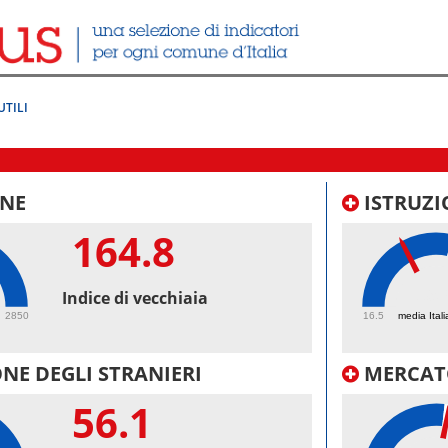
UTILI
NE
ISTRUZI
164.8
39.
Indice di vecchiaia
2850
16.5
media Itali
NE DEGLI STRANIERI
MERCAT
56.1