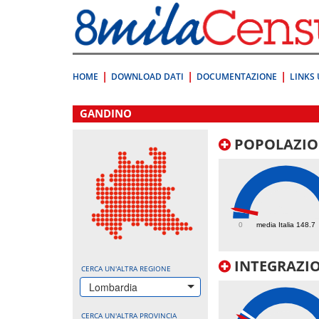
Vai
direttamente
a:
Contenuto
Ricerca
HOME
DOWNLOAD DATI
DOCUMENTAZIONE
LINKS 
.
GANDINO
POPOLAZIO
164.8
0
media Italia 148.7
INTEGRAZIO
CERCA UN'ALTRA REGIONE
Lombardia
CERCA UN'ALTRA PROVINCIA