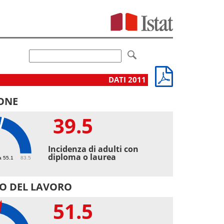
DATI 2011
ONE
39.5
5
Incidenza di adulti con
diploma o laurea
a 55.1
83.5
O DEL LAVORO
51.5