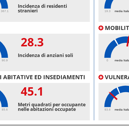
51.
Incidenza di residenti
stranieri
367.1
19.3
media Itali
MOBILI
28.3
40
Incidenza di anziani soli
90.9
0
media Itali
 ABITATIVE ED INSEDIAMENTI
VULNERA
45.1
97.
Metri quadrati per occupante
nelle abitazioni occupate
85.6
93.6
media Itali