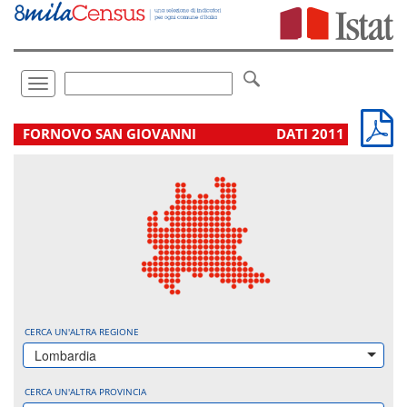
Vai
direttamente
a:
Contenuto
Ricerca
Toggle
navigation
.
FORNOVO SAN GIOVANNI
DATI 2011
CERCA UN'ALTRA REGIONE
Lombardia
CERCA UN'ALTRA PROVINCIA