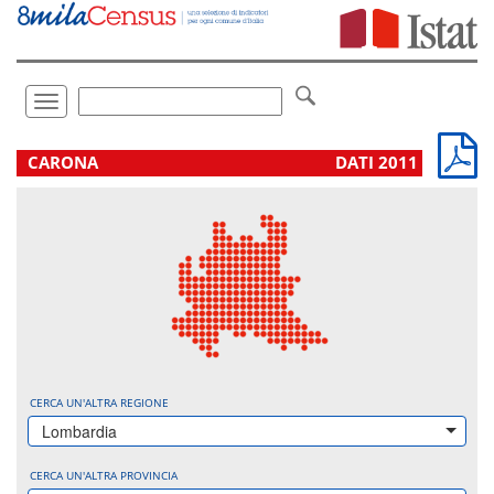
Vai
direttamente
a:
Contenuto
Ricerca
Toggle
navigation
.
CARONA
DATI 2011
CERCA UN'ALTRA REGIONE
Lombardia
CERCA UN'ALTRA PROVINCIA