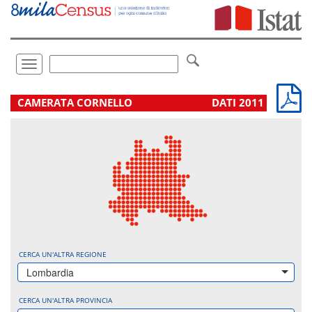
Vai
direttamente
a:
Contenuto
Ricerca
Toggle
navigation
.
CAMERATA CORNELLO
DATI 2011
CERCA UN'ALTRA REGIONE
Lombardia
CERCA UN'ALTRA PROVINCIA