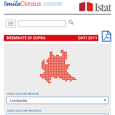
Vai
direttamente
a:
Contenuto
Ricerca
Toggle
navigation
.
BREMBATE DI SOPRA
DATI 2011
CERCA UN'ALTRA REGIONE
Lombardia
CERCA UN'ALTRA PROVINCIA