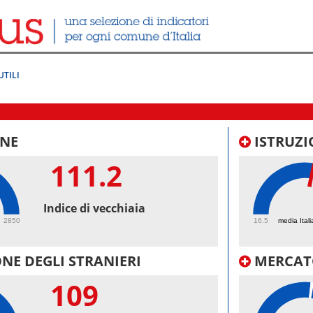
UTILI
NE
ISTRUZI
111.2
53.
Indice di vecchiaia
2850
16.5
media Itali
NE DEGLI STRANIERI
MERCAT
109