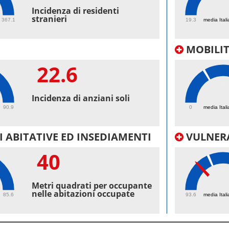
56
Incidenza di residenti
stranieri
367.1
19.3
media Itali
MOBILI
22.6
48.
Incidenza di anziani soli
90.9
0
media Itali
 ABITATIVE ED INSEDIAMENTI
VULNERA
40
97.
Metri quadrati per occupante
nelle abitazioni occupate
85.6
93.6
media Itali