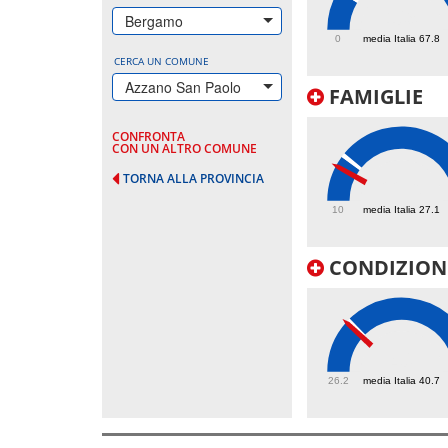
109
Bergamo
0
media Italia 67.8
CERCA UN COMUNE
Azzano San Paolo
FAMIGLIE
CONFRONTA
CON UN ALTRO COMUNE
TORNA ALLA PROVINCIA
22.6
10
media Italia 27.1
CONDIZIONI
40
26.2
media Italia 40.7