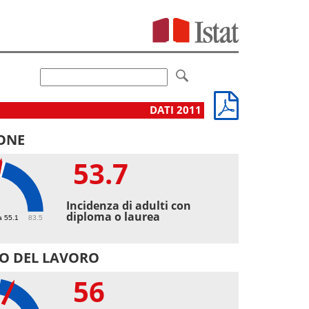
DATI 2011
ONE
53.7
7
Incidenza di adulti con
diploma o laurea
a 55.1
83.5
O DEL LAVORO
56