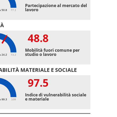
Partecipazione al mercato del
lavoro
a 50.8
77.1
TÀ
48.8
8
Mobilità fuori comune per
studio o lavoro
a 24.2
73.2
BILITÀ MATERIALE E SOCIALE
97.5
5
Indice di vulnerabilità sociale
e materiale
a 99.3
109