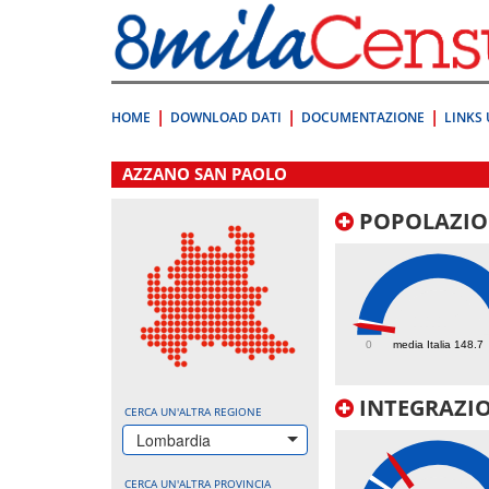
Vai
direttamente
a:
Contenuto
Ricerca
HOME
DOWNLOAD DATI
DOCUMENTAZIONE
LINKS 
.
AZZANO SAN PAOLO
POPOLAZIO
111.2
0
media Italia 148.7
INTEGRAZIO
CERCA UN'ALTRA REGIONE
Lombardia
CERCA UN'ALTRA PROVINCIA