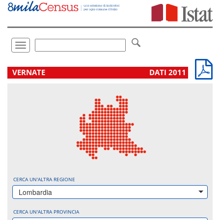
Vai
direttamente
a:
Contenuto
Ricerca
Toggle
navigation
.
VERNATE
DATI 2011
CERCA UN'ALTRA REGIONE
Lombardia
CERCA UN'ALTRA PROVINCIA