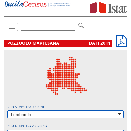
Vai
direttamente
a:
Contenuto
Ricerca
Toggle
navigation
.
POZZUOLO MARTESANA
DATI 2011
CERCA UN'ALTRA REGIONE
Lombardia
CERCA UN'ALTRA PROVINCIA