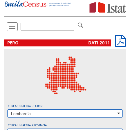
Vai
direttamente
a:
Contenuto
Ricerca
Toggle
navigation
.
PERO
DATI 2011
CERCA UN'ALTRA REGIONE
Lombardia
CERCA UN'ALTRA PROVINCIA