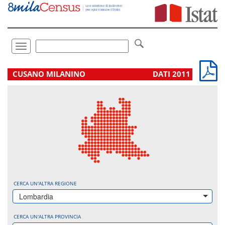
Vai
direttamente
a:
Contenuto
Ricerca
Toggle
navigation
.
CUSANO MILANINO
DATI 2011
CERCA UN'ALTRA REGIONE
Lombardia
CERCA UN'ALTRA PROVINCIA