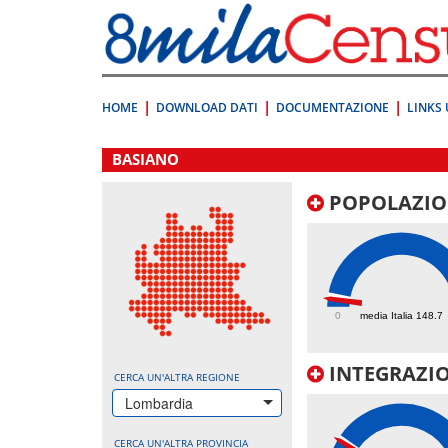
Vai
direttamente
a:
Contenuto
Ricerca
HOME
DOWNLOAD DATI
DOCUMENTAZIONE
LINKS 
.
BASIANO
POPOLAZIO
100.3
0
media Italia 148.7
INTEGRAZIO
CERCA UN'ALTRA REGIONE
Lombardia
CERCA UN'ALTRA PROVINCIA