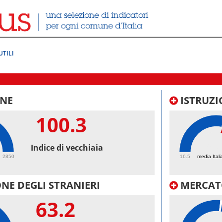
UTILI
NE
ISTRUZI
100.3
56.
Indice di vecchiaia
2850
16.5
media Itali
NE DEGLI STRANIERI
MERCAT
63.2