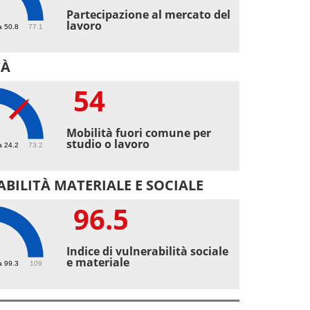
1
Partecipazione al mercato del
lavoro
a 50.8
77.1
TÀ
54
Mobilità fuori comune per
studio o lavoro
a 24.2
73.2
BILITÀ MATERIALE E SOCIALE
96.5
5
Indice di vulnerabilità sociale
e materiale
a 99.3
109