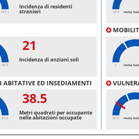
60.
Incidenza di residenti
stranieri
367.1
19.3
media Itali
MOBILI
21
54
Incidenza di anziani soli
90.9
0
media Itali
 ABITATIVE ED INSEDIAMENTI
VULNERA
38.5
96.
Metri quadrati per occupante
nelle abitazioni occupate
85.6
93.6
media Itali