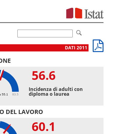
DATI 2011
ONE
56.6
6
Incidenza di adulti con
diploma o laurea
a 55.1
83.5
O DEL LAVORO
60.1