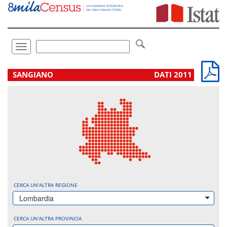
Vai
direttamente
a:
Contenuto
Ricerca
Toggle
navigation
.
SANGIANO
DATI 2011
CERCA UN'ALTRA REGIONE
Lombardia
CERCA UN'ALTRA PROVINCIA