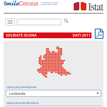
Vai
direttamente
a:
Contenuto
Ricerca
Toggle
navigation
.
SOLBIATE OLONA
DATI 2011
CERCA UN'ALTRA REGIONE
Lombardia
CERCA UN'ALTRA PROVINCIA