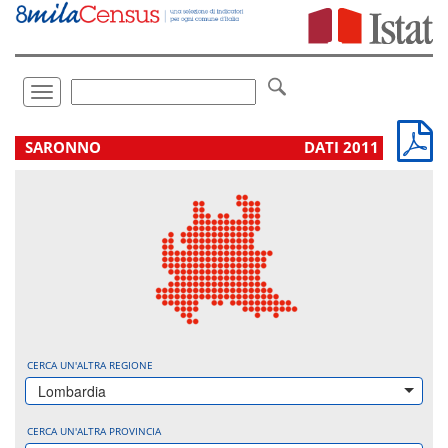
Vai
direttamente
a:
Contenuto
Ricerca
Toggle
navigation
.
SARONNO
DATI 2011
CERCA UN'ALTRA REGIONE
Lombardia
CERCA UN'ALTRA PROVINCIA