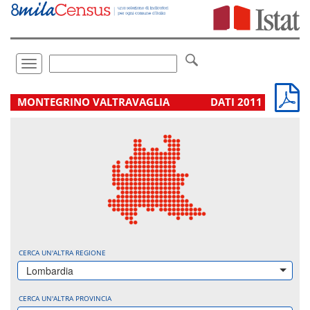
Vai
direttamente
a:
Contenuto
Ricerca
Toggle
navigation
.
MONTEGRINO VALTRAVAGLIA
DATI 2011
CERCA UN'ALTRA REGIONE
Lombardia
CERCA UN'ALTRA PROVINCIA