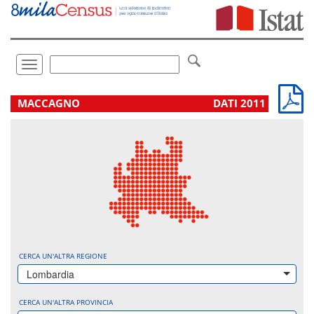
Vai
direttamente
a:
Contenuto
Ricerca
Toggle
navigation
.
MACCAGNO
DATI 2011
CERCA UN'ALTRA REGIONE
Lombardia
CERCA UN'ALTRA PROVINCIA